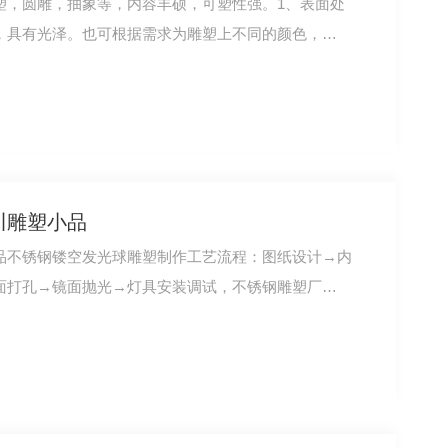
塑，圆雕，抽象等，内容丰硕，可塑性强。1、表面处
，具有光泽。也可根据需求为雕塑上不同的颜色，…
川雕塑小品
品不锈钢镂空发光球雕塑制作工艺流程：图纸设计→内
面打孔→镜面抛光→灯具安装调试，不锈钢雕塑厂…