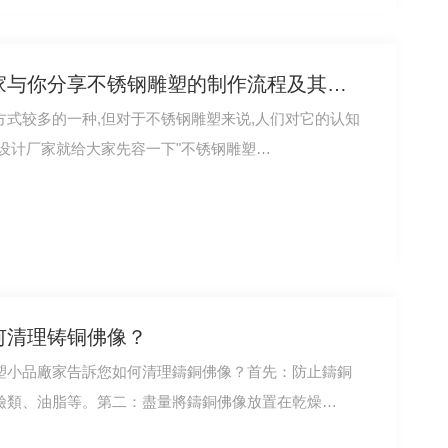
快进来！四川雕塑设计厂家与你分享不锈钢雕塑的制作流程及其底座的性质
式较多的一种,但对于不锈钢雕塑来说,人们对它的认知
设计厂家就给大家先容一下"不锈钢雕塑…
何清理铸铜佛像？
塑小品廠家告訴您如何清理鑄銅佛像？首先：防止鑄銅
鹼類、油脂等。第二：盡量將鑄銅佛像放置在乾燥…