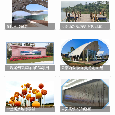
简阳穹顶吊装
云南西双版纳曼飞龙-观景浮桥
工程案例宜宾屏山PSX项目
云南西双版纳-曼飞龙-帐篷酒店
金堂橘乡地标雕塑
自贡高铁-竹简雕塑