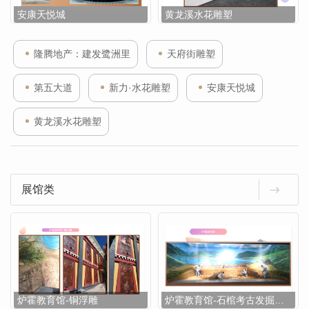
安康天悦城
黄龙溪水花雕塑
隆腾地产：建发鹭洲里
天府街雕塑
第五大道
新力·水花雕塑
安康天悦城
黄龙溪水花雕塑
展馆类
炉霍教育馆-铜浮雕
炉霍教育馆-石棺考古发掘现场