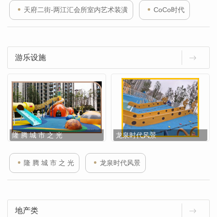
天府二街-两江汇会所室内艺术装潢
CoCo时代
游乐设施
隆 腾 城 市 之 光
龙泉时代风景
隆 腾 城 市 之 光
龙泉时代风景
地产类