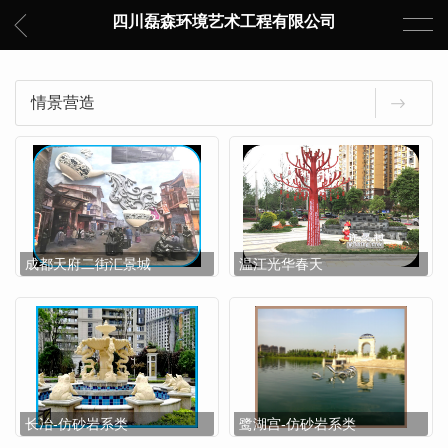
四川磊森环境艺术工程有限公司
情景营造
成都天府二街汇景城
温江光华春天
长冶-仿砂岩系类
鹭湖宫-仿砂岩系类