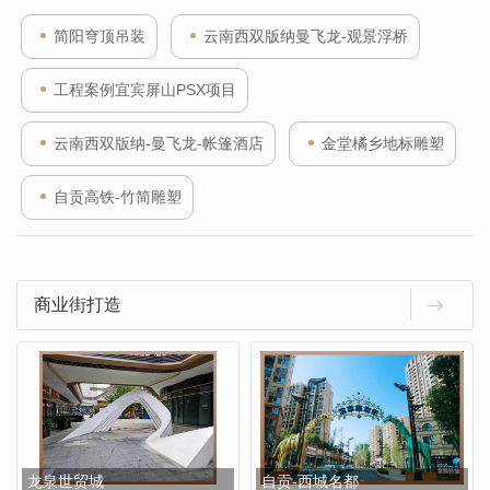
简阳穹顶吊装
云南西双版纳曼飞龙-观景浮桥
工程案例宜宾屏山PSX项目
云南西双版纳-曼飞龙-帐篷酒店
金堂橘乡地标雕塑
自贡高铁-竹简雕塑
商业街打造
龙泉世贸城
自贡-西城名都