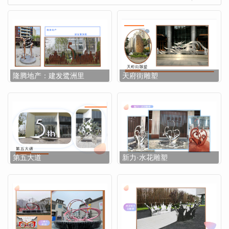
隆腾地产：建发鹭洲里
天府街雕塑
第五大道
新力·水花雕塑