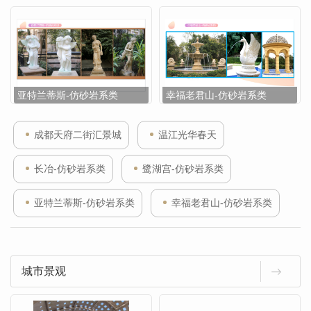
亚特兰蒂斯-仿砂岩系类
幸福老君山-仿砂岩系类
成都天府二街汇景城
温江光华春天
长冶-仿砂岩系类
鹭湖宫-仿砂岩系类
亚特兰蒂斯-仿砂岩系类
幸福老君山-仿砂岩系类
城市景观